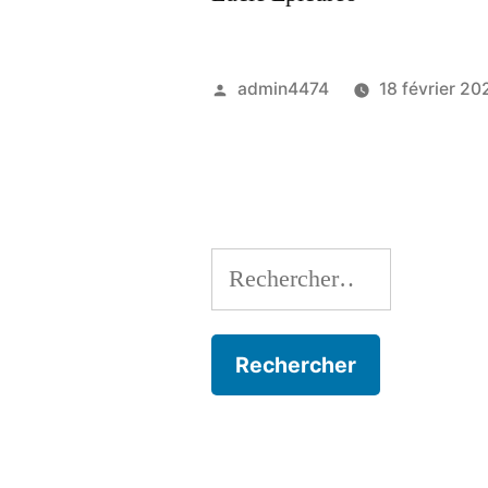
Publié
admin4474
18 février 20
par
Rechercher :