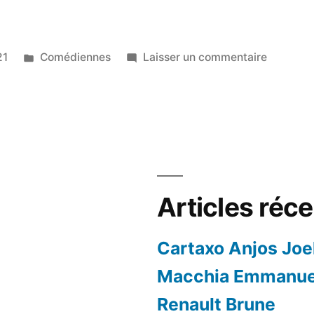
Publié
sur
21
Comédiennes
Laisser un commentaire
dans
Epicureo
Lucie
Articles réc
Cartaxo Anjos Joe
Macchia Emmanue
Renault Brune