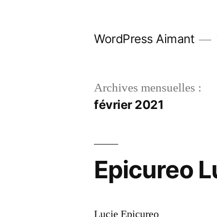
Aller
au
WordPress Aimant
contenu
Archives mensuelles :
février 2021
Epicureo L
Lucie Epicureo