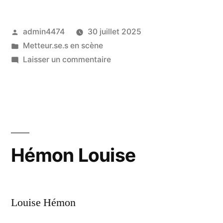
Publié
admin4474
30 juillet 2025
par
Publié
Metteur.se.s en scène
dans
sur
Laisser un commentaire
Hémon
Louise
Hémon Louise
Louise Hémon