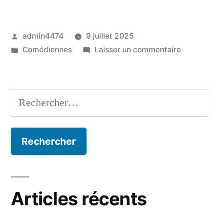
Publié
admin4474
9 juillet 2025
par
Publié
sur
Comédiennes
Laisser un commentaire
dans
Loiret
Caille
Florence
Rechercher :
Articles récents