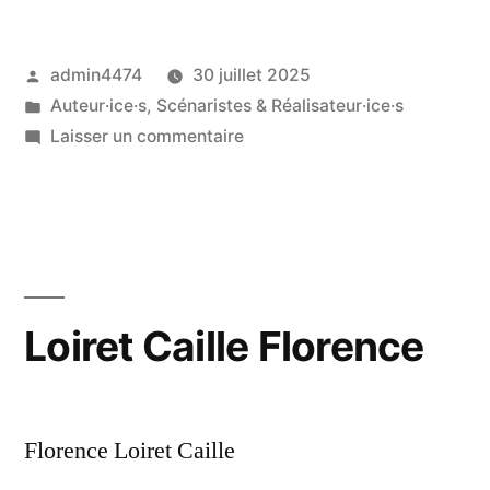
Publié
admin4474
30 juillet 2025
par
Publié
Auteur·ice·s, Scénaristes & Réalisateur·ice·s
dans
sur
Laisser un commentaire
Hémon
Louise
Loiret Caille Florence
Florence Loiret Caille