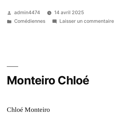
Publié
admin4474
14 avril 2025
par
Publié
sur
Comédiennes
Laisser un commentaire
dans
Perron
Claude
Monteiro Chloé
Chloé Monteiro