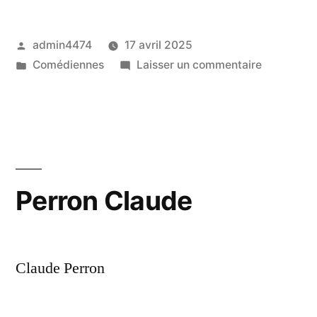
Publié
admin4474
17 avril 2025
par
Publié
sur
Comédiennes
Laisser un commentaire
dans
Ruyter
Aude
Perron Claude
Claude Perron