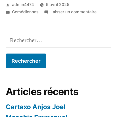
Publié
admin4474
9 avril 2025
par
Publié
sur
Comédiennes
Laisser un commentaire
dans
Monteiro
Chloé
Rechercher :
Articles récents
Cartaxo Anjos Joel