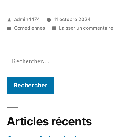
Publié
admin4474
11 octobre 2024
par
Publié
sur
Comédiennes
Laisser un commentaire
dans
Hesme
Clotilde
Rechercher :
Articles récents