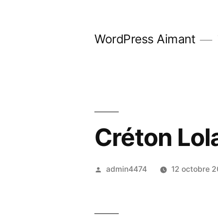
Aller
au
WordPress Aimant
contenu
Créton Lol
Publié
admin4474
12 octobre 
par