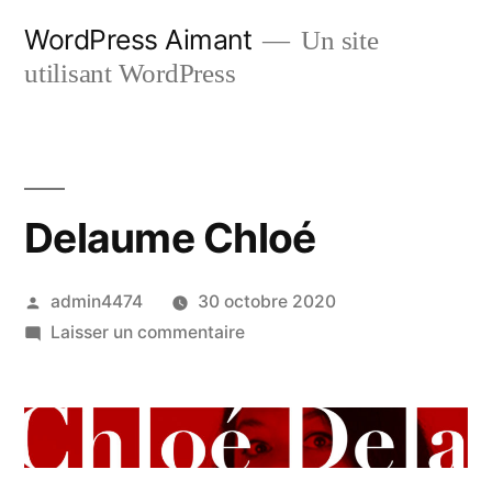
Aller
WordPress Aimant
Un site
au
utilisant WordPress
contenu
Delaume Chloé
Publié
admin4474
30 octobre 2020
par
sur
Laisser un commentaire
Delaume
Chloé