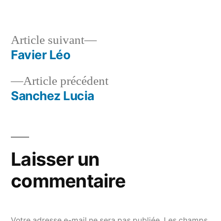
dans
Article
Article suivant
suivant :
Favier Léo
Navigation
Article
Article précédent
de
précédent :
Sanchez Lucia
l’article
Laisser un
commentaire
Votre adresse e-mail ne sera pas publiée.
Les champs