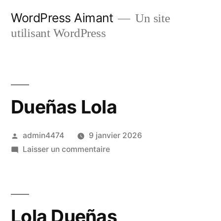
Aller
WordPress Aimant
Un site
au
utilisant WordPress
contenu
Dueñas Lola
Publié
admin4474
9 janvier 2026
par
sur
Laisser un commentaire
Dueñas
Lola
Lola Dueñas