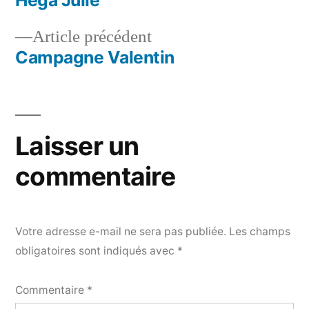
Hega Julie
Navigation
Article
Article précédent
de
précédent :
Campagne Valentin
l’article
Laisser un
commentaire
Votre adresse e-mail ne sera pas publiée.
Les champs
obligatoires sont indiqués avec
*
Commentaire
*