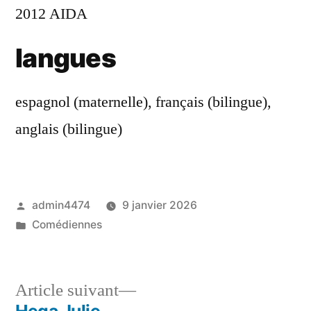
2012 AIDA
langues
espagnol (maternelle), français (bilingue),
anglais (bilingue)
Publié
admin4474
9 janvier 2026
par
Publié
Comédiennes
dans
Article
Article suivant
suivant :