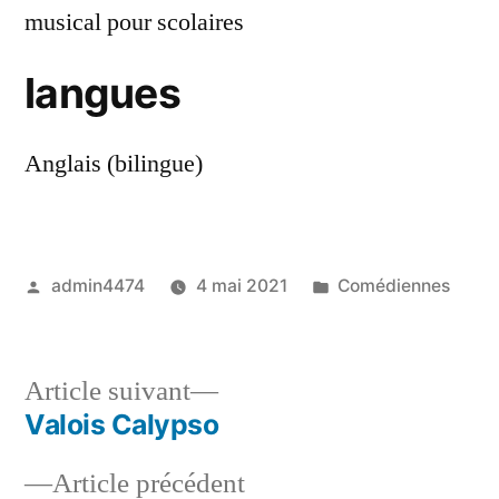
musical pour scolaires
langues
Anglais (bilingue)
Publié
Publié
admin4474
4 mai 2021
Comédiennes
par
dans
Article
Article suivant
suivant :
Valois Calypso
Navigation
Article
Article précédent
de