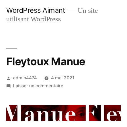
Aller
WordPress Aimant
Un site
au
utilisant WordPress
contenu
Fleytoux Manue
Publié
admin4474
4 mai 2021
par
sur
Laisser un commentaire
Fleytoux
Manue