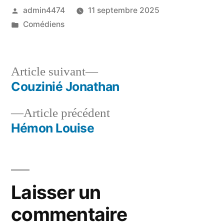
Publié
admin4474
11 septembre 2025
par
Publié
Comédiens
dans
Article
Article suivant
suivant :
Couzinié Jonathan
Navigation
Article
Article précédent
de
précédent :
Hémon Louise
l’article
Laisser un
commentaire