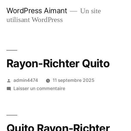
Aller
WordPress Aimant
Un site
au
utilisant WordPress
contenu
Rayon-Richter Quito
Publié
admin4474
11 septembre 2025
par
sur
Laisser un commentaire
Rayon-
Richter
Quito
Quito Rayon-Richter