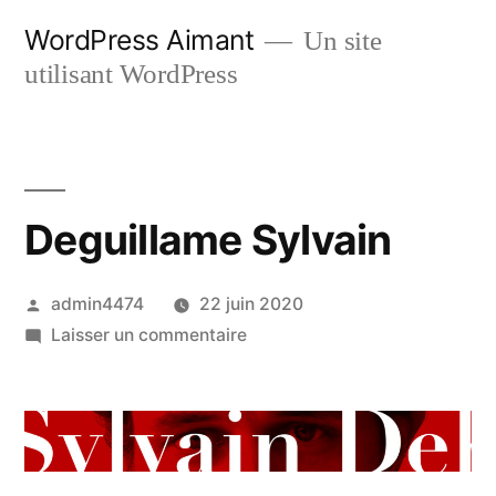
Aller
WordPress Aimant
Un site
au
utilisant WordPress
contenu
Deguillame Sylvain
Publié
admin4474
22 juin 2020
par
sur
Laisser un commentaire
Deguillame
Sylvain