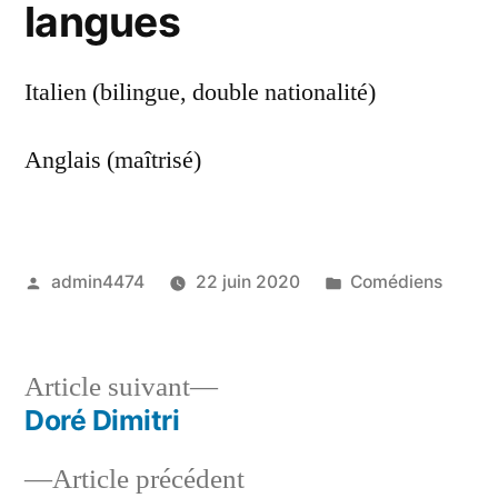
langues
Italien (bilingue, double nationalité)
Anglais (maîtrisé)
Publié
Publié
admin4474
22 juin 2020
Comédiens
par
dans
Article
Article suivant
suivant :
Doré Dimitri
Navigation
Article
Article précédent
de