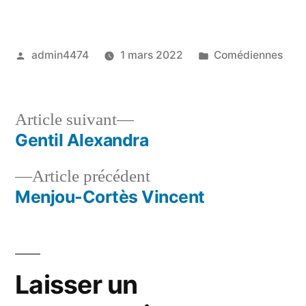
Publié
Publié
admin4474
1 mars 2022
Comédiennes
par
dans
Article
Article suivant
suivant :
Gentil Alexandra
Navigation
Article
Article précédent
de
précédent :
Menjou-Cortès Vincent
l’article
Laisser un