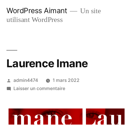
Aller
WordPress Aimant
Un site
au
utilisant WordPress
contenu
Laurence Imane
Publié
admin4474
1 mars 2022
par
sur
Laisser un commentaire
Laurence
Imane