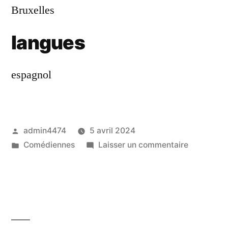
Bruxelles
langues
espagnol
Publié
admin4474
5 avril 2024
par
Publié
sur
Comédiennes
Laisser un commentaire
dans
Gonzalez
Lardued
Ethelle