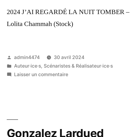
2024 J’AI REGARDÉ LA NUIT TOMBER –
Lolita Chammah (Stock)
Publié
admin4474
30 avril 2024
par
Publié
Auteur·ice·s, Scénaristes & Réalisateur·ice·s
dans
sur
Laisser un commentaire
Chammah
Lolita
Gonzalez Lardued