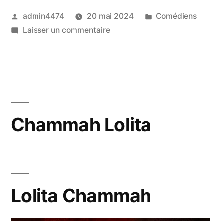
Publié
Publié
admin4474
20 mai 2024
Comédiens
par
sur
dans
Laisser un commentaire
Maritaud
Félix
Chammah Lolita
Lolita Chammah